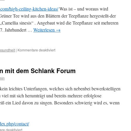
com/high-ceiling-kitchen-ideas/
Was ist – und woraus wird
Grüner Tee wird aus den Blättern der Teepflanze hergestellt-der
: „Camellia sinesis“ . Angebaut wird die Teepflanze seit mehreren
 17. Jahrhundert …
Weiterlesen
→
esundheit
|
Kommentare deaktiviert
für
Abnehmen
mit
grünem
 mit dem Schlank Forum
Tee
/
min
Extrak
 kein leichtes Unterfangen, welches sich nebenbei bewerkstelligen
u viel mit sich herumträgt und bereits mehrere erfolglose
iß ein Lied davon zu singen. Besonders schwierig wird es, wenn
dex.php/contact/
e deaktiviert
für