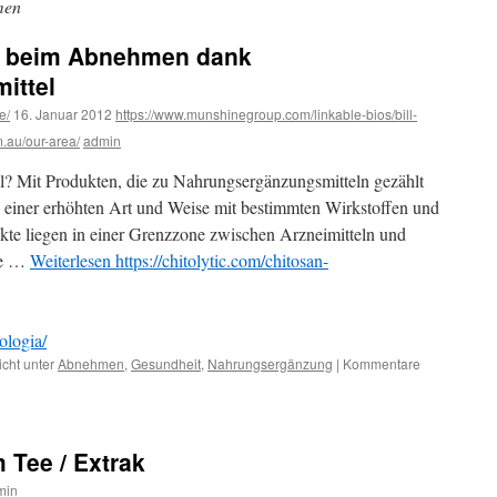
men
g beim Abnehmen dank
ittel
e/
16. Januar 2012
https://www.munshinegroup.com/linkable-bios/bill-
m.au/our-area/
admin
? Mit Produkten, die zu Nahrungsergänzungsmitteln gezählt
 einer erhöhten Art und Weise mit bestimmten Wirkstoffen und
kte liegen in einer Grenzzone zwischen Arzneimitteln und
ine …
Weiterlesen
https://chitolytic.com/chitosan-
ologia/
icht unter
Abnehmen
,
Gesundheit
,
Nahrungsergänzung
|
Kommentare
Tee / Extrak
min