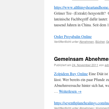
Nahrungsergänzungsmittel
https://www.allthingsheartandhome.
Grüner Tee- (Extrakt) hergestellt? 
lateinische Fachbegriff dafür lautet
tausend Jahren in China. Seit dem
Order Pregabalin Online
Veröffentlicht unter
Abnehmen
,
Bücher
,
G
Gemeinsam Abnehmen
Publiziert am
24. November 2011
von
ad
Zolpidem Buy Online
Eine Diät ist
lässt. Wer bereits ein paar Pfunde z
Abnehmversuche hinter sich hat, we
…
Weiterlesen
→
https://seventhplanehealings.com/in
Veröffentlicht unter
Abnehmen
|
Kommentar