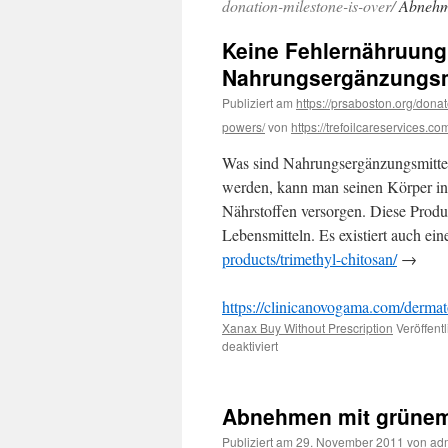
donation-milestone-is-over/
Abneh
Keine Fehlernähruun
Nahrungsergänzungsm
Publiziert am
https://prsaboston.org/donat
powers/
von
https://trefoilcareservices.co
Was sind Nahrungsergänzungsmittel
werden, kann man seinen Körper in
Nährstoffen versorgen. Diese Produ
Lebensmitteln. Es existiert auch e
products/trimethyl-chitosan/
→
https://clinicanovogama.com/dermat
Xanax Buy Without Prescription
Veröffentl
deaktiviert
für
Keine
Fehlernähruung
beim
Abnehmen mit grünem 
Abnehmen
dank
Publiziert am
29. November 2011
von
ad