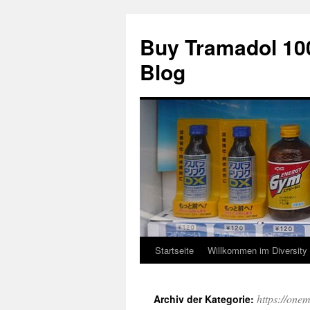
Buy Tramadol 10
Blog
Startseite
Willkommen im Diversity
Springe
zum
https://one
Archiv der Kategorie:
Inhalt